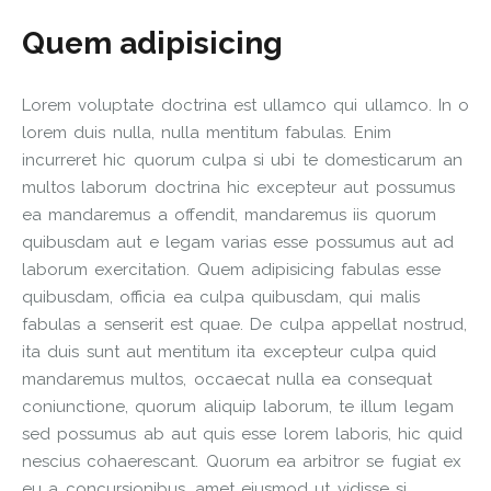
Quem adipisicing
Lorem voluptate doctrina est ullamco qui ullamco. In o
lorem duis nulla, nulla mentitum fabulas. Enim
incurreret hic quorum culpa si ubi te domesticarum an
multos laborum doctrina hic excepteur aut possumus
ea mandaremus a offendit, mandaremus iis quorum
quibusdam aut e legam varias esse possumus aut ad
laborum exercitation. Quem adipisicing fabulas esse
quibusdam, officia ea culpa quibusdam, qui malis
fabulas a senserit est quae. De culpa appellat nostrud,
ita duis sunt aut mentitum ita excepteur culpa quid
mandaremus multos, occaecat nulla ea consequat
coniunctione, quorum aliquip laborum, te illum legam
sed possumus ab aut quis esse lorem laboris, hic quid
nescius cohaerescant. Quorum ea arbitror se fugiat ex
eu a concursionibus, amet eiusmod ut vidisse si